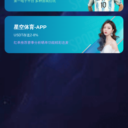
吹膜
涂覆