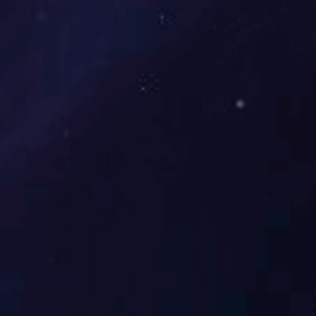
优异的产品性能，稳定
通过严格的质量管控流程，对原材料、成品进行
产品稳定性。
功能性母粒齐全，赋予产品
更多性能，满足产品环保、
高性能和定制化需求
开口爽滑系列、抗静电母粒、抗老化母粒、加工流
变母粒、成核母粒、阻燃母粒、消光母粒、疏水母