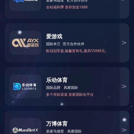
产品展示
产品分类
PRODUCT CATEGORIES
功能母粒系列
高浓度色母粒系列
加工助剂系列
开口母粒 
专用料系列