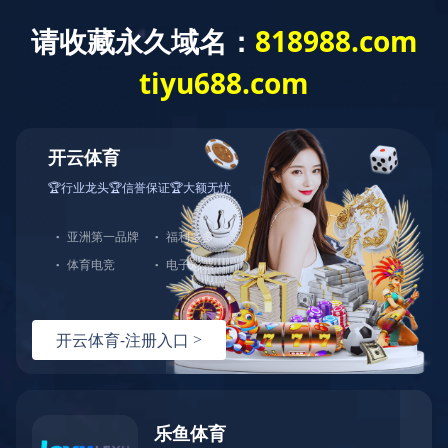
欢迎来到华体会体育-足球篮球官方直播平台官网！
华体会体育-
SHANDONG JIEMAO NEW 
华体会体育-足球
关于我们
产
篮球官方直播平
联系方式
台