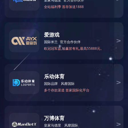
同时，
加工流变母粒
到了
国
成核母粒
阻燃母粒
近日，
消光母粒
司质和
疏水母粒
导电母粒
导热母粒
镭雕母粒
农膜用保温母粒
华体会体育-足球篮球官方直播平台
抗菌母粒
公司总
在张总
高浓度色母粒系列
实地参
黑色母粒