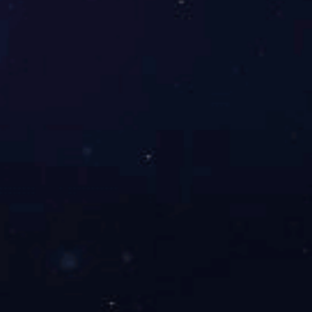
华体会体育-足球篮球官方直播平台
电话：0538-8811686
传真：0538-8811686
联系人：张总 13505388389
李总 15621359333
地址：山东省泰安市大汶口镇
手机端浏览