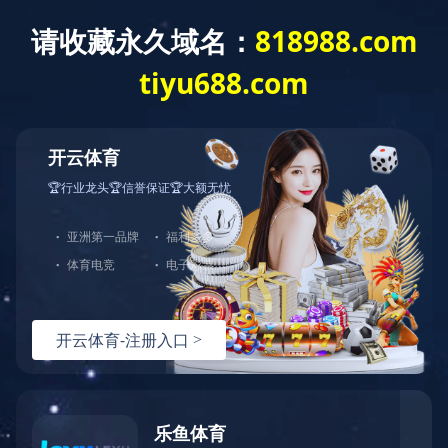
欢迎来到华体会体育-足球篮球官方直播平台官网！
华体会体育-
SHANDONG JIEMAO NEW 
华体会体育-足球
关于我们
产
篮球官方直播平
联系方式
台