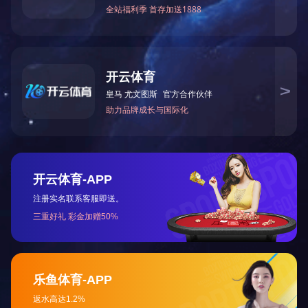
华体会体育-足球篮球官方直播平台
电话：0538-8811686