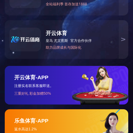
华体会体育-足球篮球官方直播平台
电话：0538-8811686