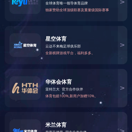
您当前位置：
华体会体育-足球篮球官方直播平台
>>
产品应用
产品应用
PRODUCT APPLICATION
应用工艺
应用领域
棚膜专业