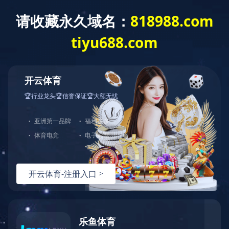
欢迎来到华体会体育-足球篮球官方直播平台官网！
华体会体育-
SHANDONG JIEMAO NEW 
华体会体育-足球
关于我们
产
篮球官方直播平
联系方式
台