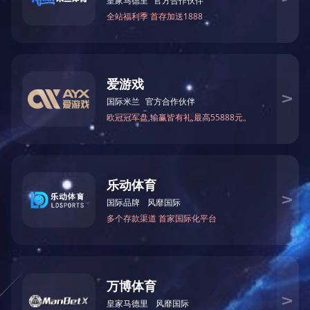
上一条
高性能工程塑料专用载体
【推
弹性体专用载体
[
全生物降解载体
[
长碳链尼龙载体
色
咨询热线
【推
13505388389
15621359333
0538-8811686
地址：山东省泰安市大汶口镇