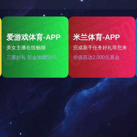
一条：
PS
下
推荐新闻】↓
CHINAPLAS 2026完美收官·共筑行业新高度、绿色新增长
对接交流促
[推荐]
山东捷茂新材料产品简介
2021年6月9日我司参加中国塑料加工工业协会农用薄膜专
全生物降解
[推荐]
我司参加第十四届宁波国际生物降解塑料及应用展览会
色母的优点及塑料分类
推荐产品】↓