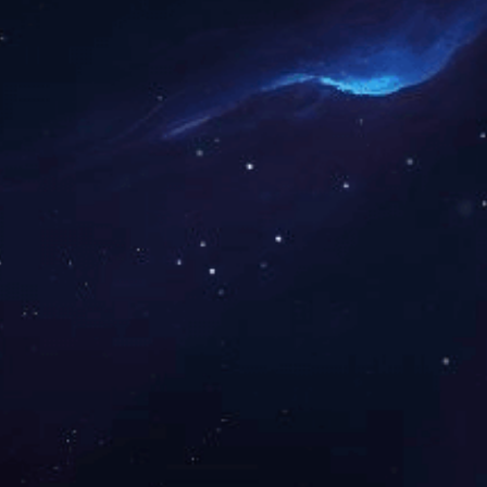
华体会体育-足球篮球官方直播平台
电话：0538-8811686
传真：0538-8811686
联系人：张总 13505388389