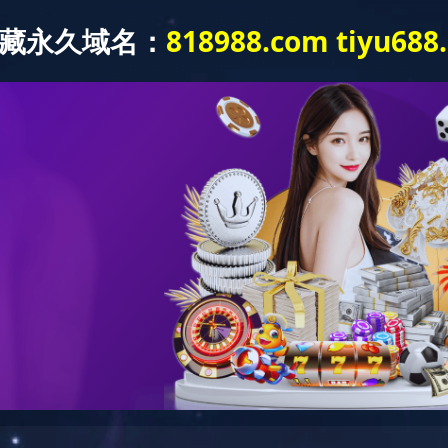
-足球篮球官方直播平台
W MATERIAL CO. LTD
产品中心
按载体分类系列
产品应用