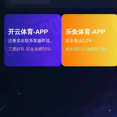
上
高性能工程塑料专用载体
【
弹性体专用载体
全生物降解载体
长碳链尼龙载体
咨询热线
【
13505388389
15621359333
0538-8811686
地址：山东省泰安市大汶口镇