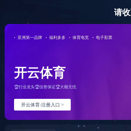
欢迎来到华体会体育-足球篮球官方直播平台官网！
华体会体育
SHANDONG JIEMAO NE
华体会体育-足球
关于我们
篮球官方直播平
联系方式
台