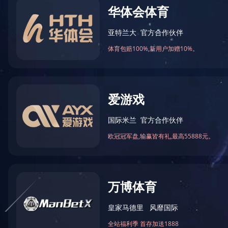
您当前位置：
华体会体育-足球篮球官方直播平台
>>
按载体
按载体分类
CLASSIFIED BY CARRIER
聚烯烃专用载体
工程类专用载体