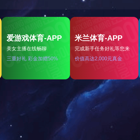
一条：
PB管专用
下
推荐新闻】↓
CHINAPLAS 2026完美收官·共筑行业新高度、绿色新增长
对接交流促
[推荐]
山东捷茂新材料产品简介
2021年6月9日我司参加中国塑料加工工业协会农用薄膜专
全生物降解
[推荐]
我司参加第十四届宁波国际生物降解塑料及应用展览会
色母的优点及塑料分类
推荐产品】↓