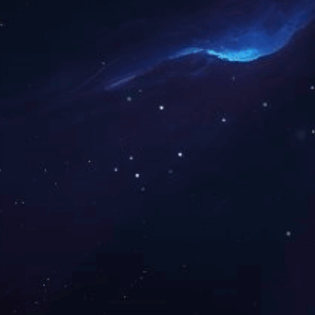
华体会体育-足球篮球官方直播平台
电话：0538-8811686
传真：0538-8811686
联系人：张总 13505388389