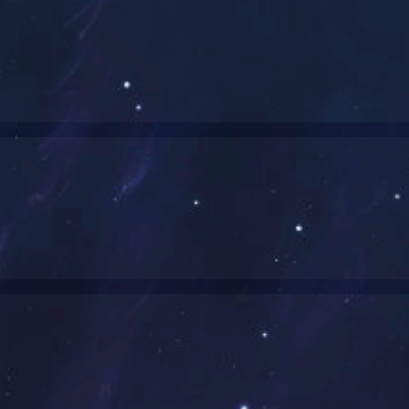
分类系列
>>
聚烯烃专用载体
>> 浏览图片
PERT管专用
作者：admin 浏览量：