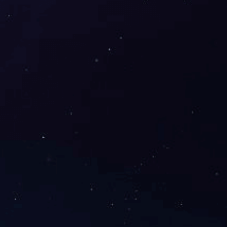
PA12
球篮球官方直播平台!