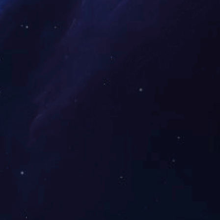
开口母粒 （纯无机）
PBAT、PLA
在线留言
MESSAGE
如果您对此产品感兴趣！
请直接联系华体会体育-足