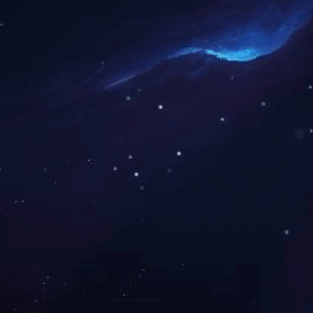
华体会体育-足球篮球官方直播平台
电话：0538-8811686
传真：0538-8811686
联系人：张总 13505388389