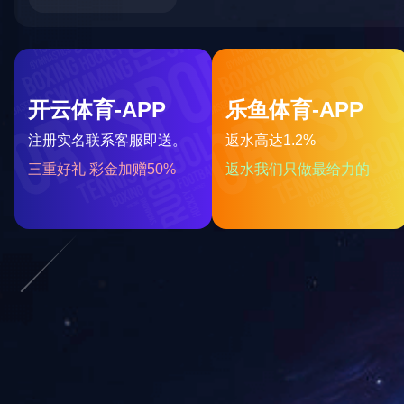
上
高性能工程塑料专用载体
【
弹性体专用载体
全生物降解载体
长碳链尼龙载体
咨询热线
【
13505388389
15621359333
0538-8811686
地址：山东省泰安市大汶口镇