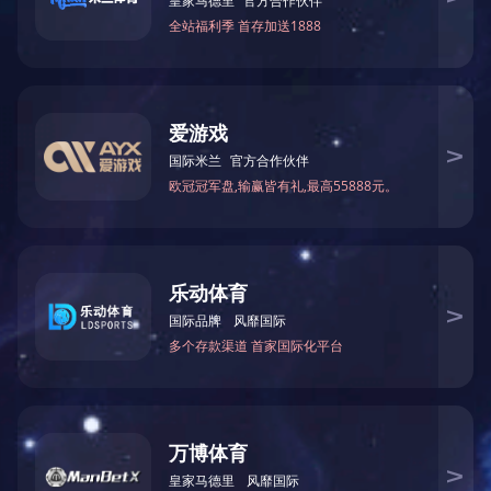
加工流变母粒
成核母粒
阻燃母粒
消光母粒
疏水母粒
导电母粒
导热母粒
镭雕母粒
农膜用保温母粒
华体会体育-足球篮球官方直播平台
抗菌母粒
上一条
高浓度色母粒系列
【推
黑色母粒