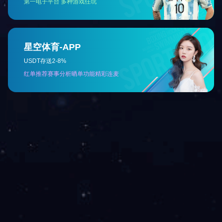
电话：0538-8811686
传真：0538-8811686
联系人：张总 13505388389
李总 15621359333
地址：山东省泰安市大汶口镇
手机端浏览
华体会体育-足
公司简介
Copyright 华体会体
球篮球官方直播
企业文化
平台
电话／传真：0538-88116
企业风采
产品中心
按载体分类系列
华体会体育-足球篮球官方直
产品应用
检测设备
弹性体专用母粒 · 加工助剂
新闻中心
联系方式