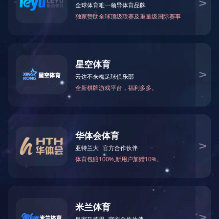
您当前位置：
华体会体育-足球篮球官方直播平台
>>
产品应用
产品应用
PRODUCT APPLICATION
应用工艺
应用领域