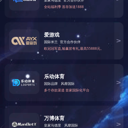
上一条
高性能工程塑料专用载体
【推
弹性体专用载体
[
全生物降解载体
[
长碳链尼龙载体
色
咨询热线
【推
13505388389
15621359333
0538-8811686
地址：山东省泰安市大汶口镇