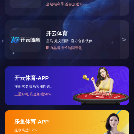
华体会体育-足球篮球官方直播平台
电话：0538-8811686
传真：0538-8811686
联系人：张总 13505388389