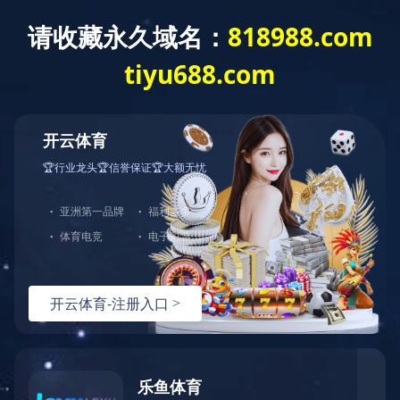
欢迎来到华体会体育-足球篮球官方直播平台官网！
华体会体育-
SHANDONG JIEMAO NEW 
华体会体育-足球
关于我们
产
篮球官方直播平
联系方式
台