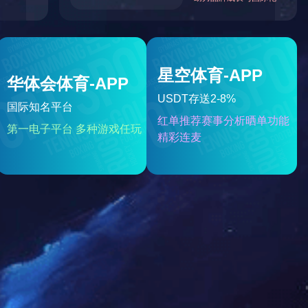
一条：
熔融指数测试仪
发展，携手共进提品质
山东今年将举办10场省级专场对接活动 帮助“专精特新”
母粒
先进的配色技术，为客户量身打造优质且令人满意的色母粒
民营经济助力攻坚丨华体会体育-足球篮球官方直播平台：破题生物降