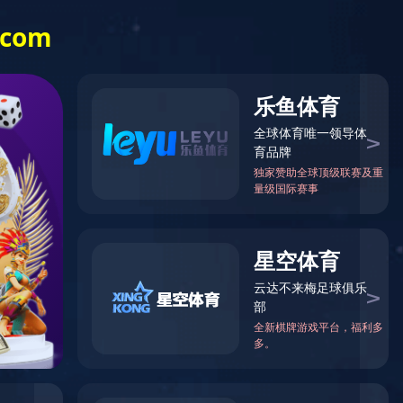
13505388389
15621359333
0538-8811686
检测设备
新闻中心