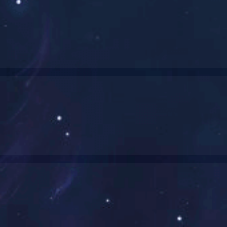
备
>> 浏览图片
DSC示差扫描量
作者：admin 浏览量：