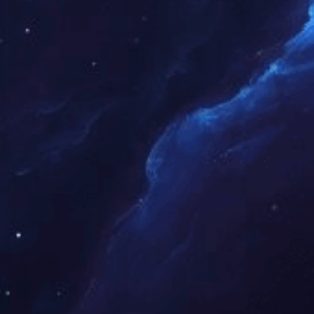
开口母粒 （纯无机）
PBAT、PLA