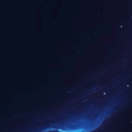
白色母粒
彩色母粒
加工助剂系列
加工流变剂PPA粉
无氟加工流变剂粉（食品级）
永久抗静电剂
专用料系列
永久抗静电专用料
导热专用料
导电专用料
储能电池双级板专用料