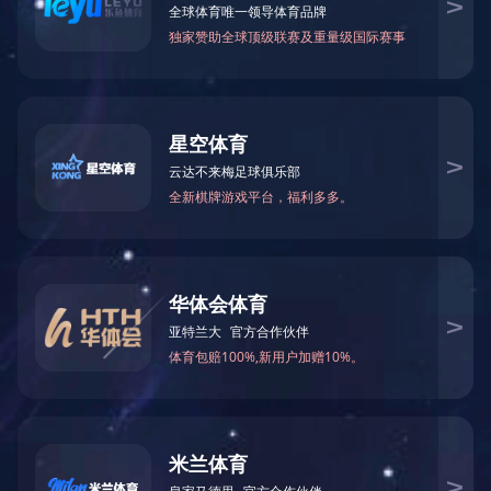
您当前位置：
华体会体育-足球篮球官方直播平台
>>
检测设备
产品中心
PRODUCT CENTER
功能母粒系列
开口爽滑母粒
抗静电母粒
抗老化母粒