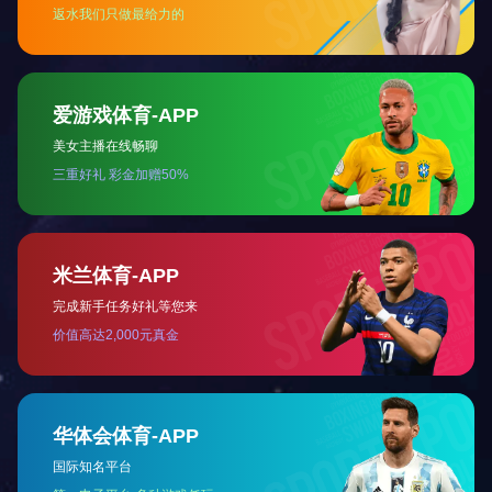
咨询热线
13505388389
15621359333
0538-8811686
地址：山东省泰安市大汶口镇
华体会体育-足球篮球官方直播平台