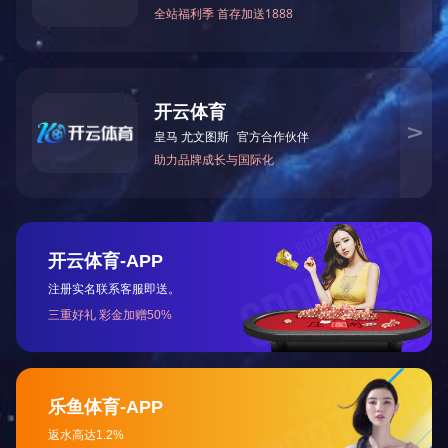
白色母粒
彩色母粒
加工助剂系列
加工流变剂PPA粉
无氟加工流变剂粉（食品级）
永久抗静电剂
专用料系列
永久抗静电专用料
导热专用料
导电专用料
储能电池双级板专用料