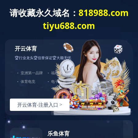
欢迎来到华体会体育-足球篮球官方直播平台官网！
华体会体育-
SHANDONG JIEMAO NEW 
华体会体育-足球
关于我们
产
篮球官方直播平
联系方式
台