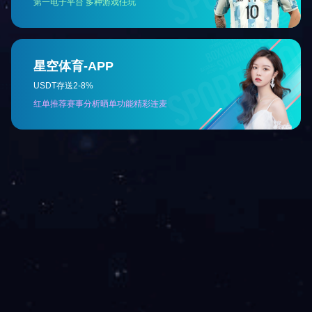
电话：0538-8811686
传真：0538-8811686
联系人：张总 13505388389
李总 15621359333
地址：山东省泰安市大汶口镇
手机端浏览
华体会体育-足
公司简介
Copyright 华体会体
球篮球官方直播
企业文化
平台
电话／传真：0538-88116
企业风采
产品中心
按载体分类系列
华体会体育-足球篮球官方直
产品应用
检测设备
弹性体专用母粒 · 加工助剂
新闻中心
联系方式