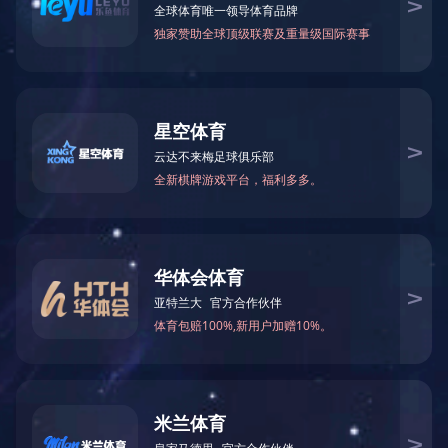
您当前位置：
华体会体育-足球篮球官方直播平台
>>
产品中心
产品中心
PRODUCT CENTER
功能母粒系列
开口爽滑母粒
抗静电母粒
抗老化母粒