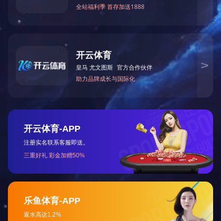
白色母粒
彩色母粒
加工助剂系列
加工流变剂PPA粉
无氟加工流变剂粉（食品级）
永久抗静电剂
专用料系列
永久抗静电专用料
导热专用料
导电专用料
储能电池双级板专用料