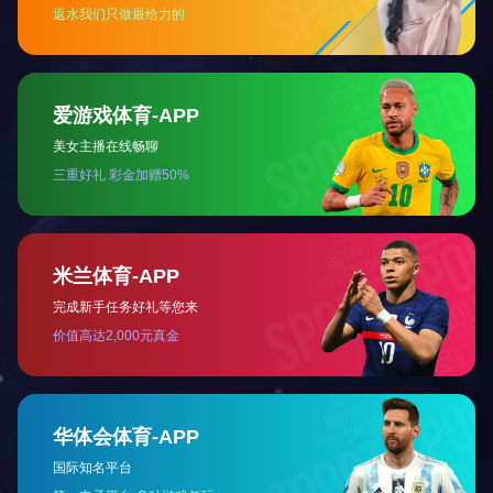
咨询热线
13505388389
15621359333
0538-8811686
地址：山东省泰安市大汶口镇
华体会体育-足球篮球官方直播平台