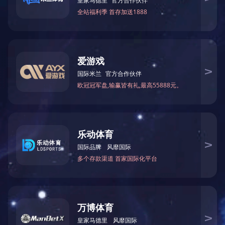
加工流变母粒
成核母粒
阻燃母粒
消光母粒
疏水母粒
导电母粒
导热母粒
镭雕母粒
农膜用保温母粒
华体会体育-足球篮球官方直播平台
抗菌母粒
高浓度色母粒系列
黑色母粒