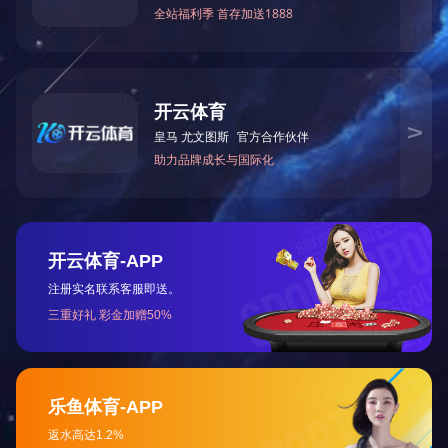
白色母粒
彩色母粒
加工助剂系列
加工流变剂PPA粉
无氟加工流变剂粉（食品级）
永久抗静电剂
专用料系列
永久抗静电专用料
导热专用料
导电专用料
储能电池双级板专用料