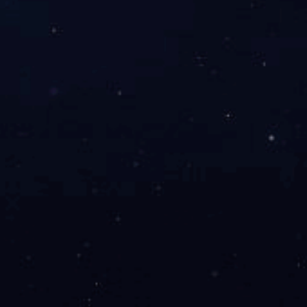
立即咨询
塑料专用母粒