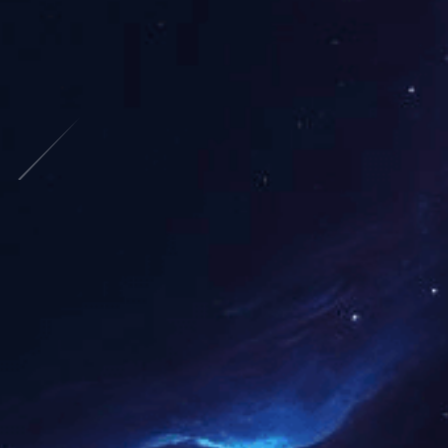
白色母粒
彩色母粒
加工助剂系列
加工流变剂PPA粉
无氟加工流变剂粉（食品级）
永久抗静电剂
专用料系列
永久抗静电专用料
导热专用料
导电专用料
储能电池双级板专用料