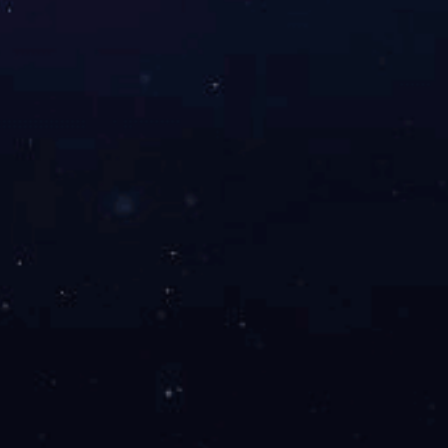
会体育-足球篮球官方直播平台 地址：山东省泰安市大汶口镇
1686 联系人：张总（13505388389）李总（15621359333）
方直播平台主要经营功能母粒 · 高浓度色母粒 · 全生物降解母粒 · 工程
助剂 · 特种改性新材料