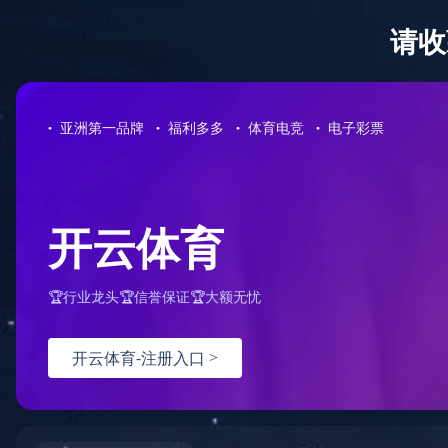
欢迎来到华体会体育-足球篮球官方直播平台官网！
华体会体育
SHANDONG JIEMAO NE
华体会体育-足球
关于我们
篮球官方直播平
联系方式
台