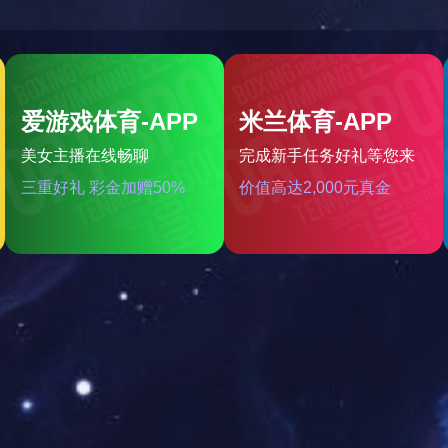
白色母粒
首 页
上一页
1
下一页