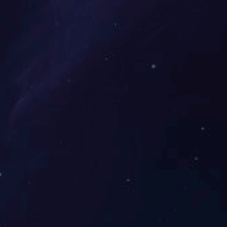
在线留言
MESSAGE
如果您对此产品感兴趣！
请直接联系华体会体育-足