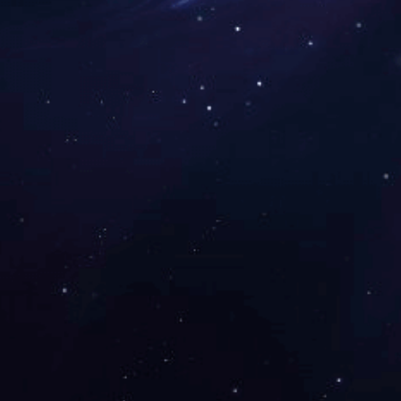
华体会体育-足球篮球官方直播平台
电话：0538-8811686
传真：0538-8811686
联系人：张总 13505388389
李总 15621359333
地址：山东省泰安市大汶口镇
手机端浏览