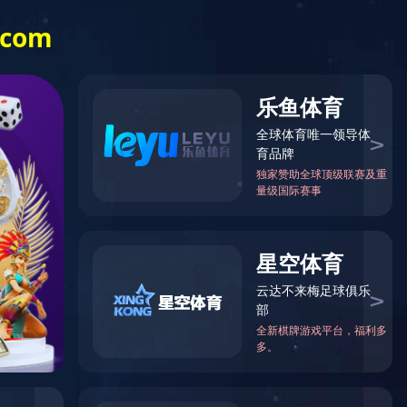
13505388389
15621359333
0538-8811686
检测设备
新闻中心