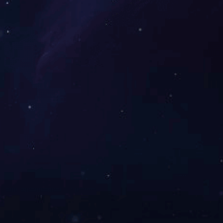
在线留言
MESSAGE
如果您对此产品感兴趣！
请直接联系华体会体育-足