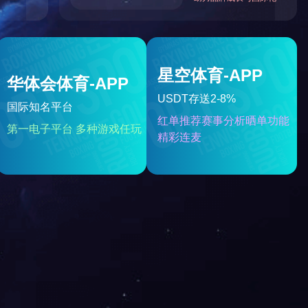
中空吹塑
挤出
滚塑